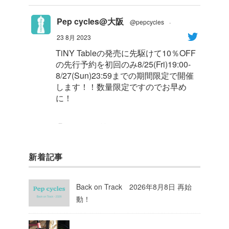
Pep cycles@大阪
@pepcycles
·
23 8月 2023
TiNY Tableの発売に先駆けて10％OFF
の先行予約を初回のみ8/25(Fri)19:00-
8/27(Sun)23:59までの期間限定で開催
します！！数量限定ですのでお早め
に！
1
8
Twitter
新着記事
Pep cycles@大阪
@pepcycles
·
23 8月 2023
Back on Track 2026年8月8日 再始
今週はお知らせがいっぱいあるのでチ
動！
ェックしてて下さいね！
10
Twitter