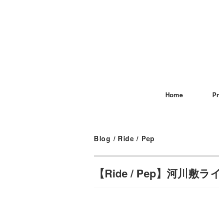
Home
Pr
Blog
/
Ride / Pep
【Ride / Pep】河川敷ライ