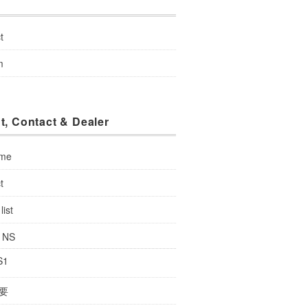
u
t
m
t, Contact & Dealer
 me
t
list
: NS
S1
要