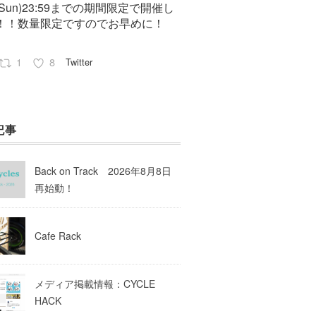
7(Sun)23:59までの期間限定で開催し
！！数量限定ですのでお早めに！
1
8
Twitter
Pep cycles@大阪
23 8月 2023
記事
はお知らせがいっぱいあるのでチェ
してて下さいね！
Back on Track 2026年8月8日
10
Twitter
再始動！
Load More
Cafe Rack
メディア掲載情報：CYCLE
HACK