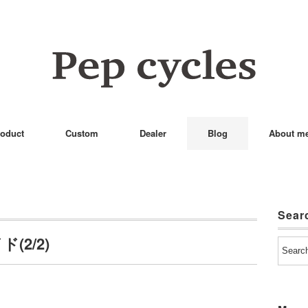
oduct
Custom
Dealer
Blog
About m
Sear
ド(2/2)