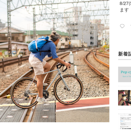
8/2
ます
新着
今週
ック