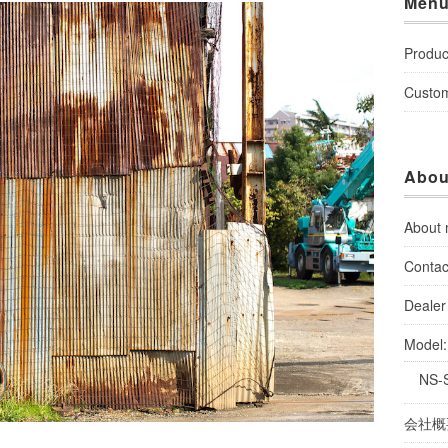
Men
Produc
Custo
Abou
About
Contac
Dealer 
Model
NS-
会社概